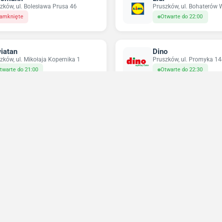
zków, ul. Bolesława Prusa 46
Pruszków, ul. Bohaterów
amknięte
Otwarte do 22:00
iatan
Dino
zków, ul. Mikołaja Kopernika 1
Pruszków, ul. Promyka 14
twarte do 21:00
Otwarte do 22:30
ikatesy Centrum
Pepco
 Wieś, ul. Tulipanów 35
Pruszków, ul. Tadeusza K
twarte do 22:00
Zamknięte
Niedziele handlowe 2026
Sprawdź w które niedziele sklepy będą otwarte