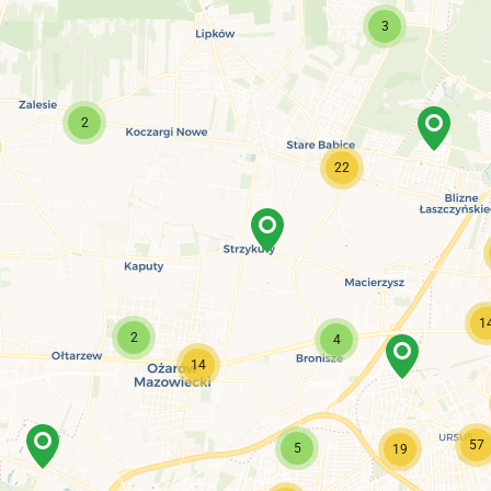
3
2
22
1
2
4
14
57
5
19