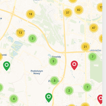
15
82
37
18
47
13
3
30
21
7
3
3
7
2
4