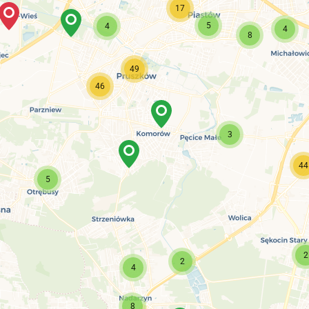
17
5
4
4
8
49
46
3
44
5
2
2
4
8