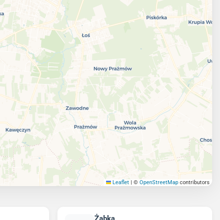
Leaflet
|
©
OpenStreetMap
contributors
Żabka