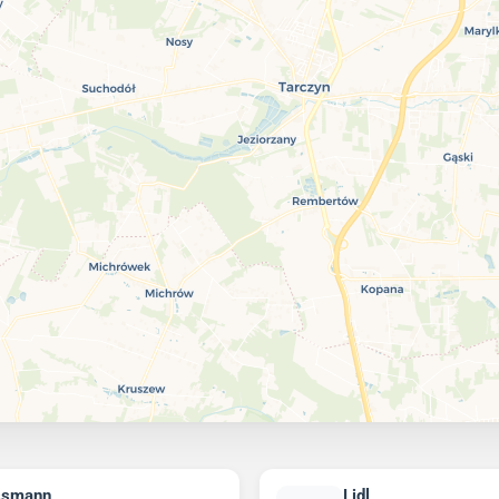
ssmann
Lidl