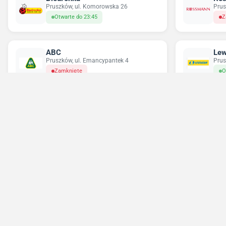
Pruszków, ul. Komorowska 26
Prus
Otwarte do 23:45
Z
ABC
Lew
Pruszków, ul. Emancypantek 4
Prus
Zamknięte
O
Chorten
Del
Pruszków, ul. Józefa Ignacego
Nowa
Kraszewskiego 7
O
Otwarte do 21:00