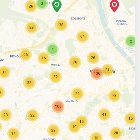
3
26
38
23
64
2
4
96
26
16
76
31
31
136
82
38
4
29
73
106
41
28
22
15
15
10
29
28
15
38