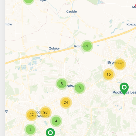
2
11
16
3
8
24
20
37
4
2