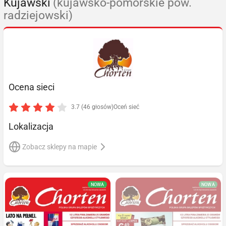
Kujawski
(kujawsko-pomorskie pow.
radziejowski)
Ocena sieci
3.7 (46 głosów)
Oceń sieć
Lokalizacja
Zobacz sklepy na mapie
NOWA
NOWA