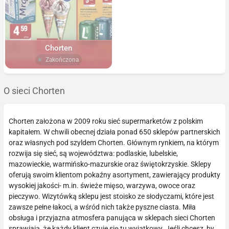
Chorten
Zakończona
O sieci Chorten
Chorten założona w 2009 roku sieć supermarketów z polskim
kapitałem. W chwili obecnej działa ponad 650 sklepów partnerskich
oraz własnych pod szyldem Chorten. Głównym rynkiem, na którym
rozwija się sieć, są województwa: podlaskie, lubelskie,
mazowieckie, warmińsko-mazurskie oraz świętokrzyskie. Sklepy
oferują swoim klientom pokaźny asortyment, zawierający produkty
wysokiej jakości- m.in. świeże mięso, warzywa, owoce oraz
pieczywo. Wizytówką sklepu jest stoisko ze słodyczami, które jest
zawsze pełne łakoci, a wśród nich także pyszne ciasta. Miła
obsługa i przyjazna atmosfera panująca w sklepach sieci Chorten
sprawiają, że każdy klient czuje się tu wyjątkowy. Jeśli chcesz, by