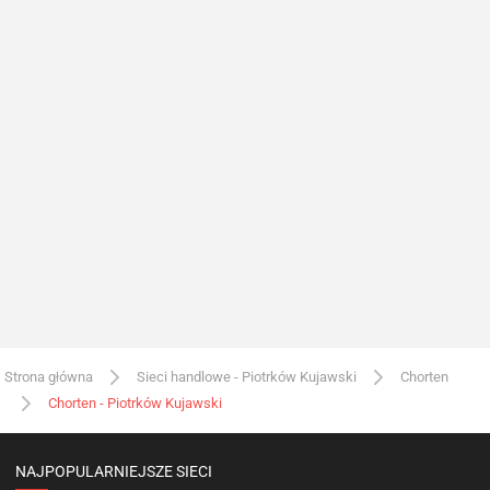
Strona główna
Sieci handlowe - Piotrków Kujawski
Chorten
Chorten - Piotrków Kujawski
NAJPOPULARNIEJSZE SIECI