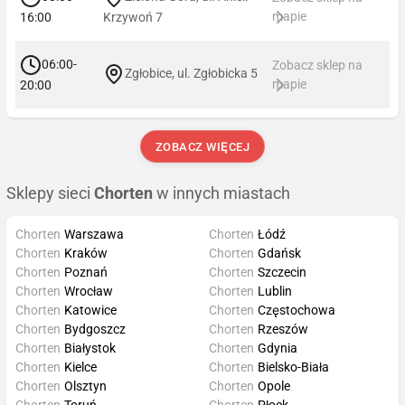
mapie
16:00
Krzywoń 7
06:00-
Zobacz sklep na
Zgłobice, ul. Zgłobicka 5
mapie
20:00
ZOBACZ WIĘCEJ
Sklepy sieci
Chorten
w innych miastach
Chorten
Warszawa
Chorten
Łódź
Chorten
Kraków
Chorten
Gdańsk
Chorten
Poznań
Chorten
Szczecin
Chorten
Wrocław
Chorten
Lublin
Chorten
Katowice
Chorten
Częstochowa
Chorten
Bydgoszcz
Chorten
Rzeszów
Chorten
Białystok
Chorten
Gdynia
Chorten
Kielce
Chorten
Bielsko-Biała
Chorten
Olsztyn
Chorten
Opole