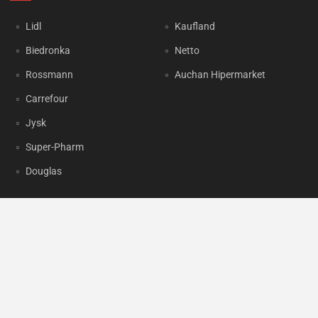
Lidl
Kaufland
Biedronka
Netto
Rossmann
Auchan Hipermarket
Carrefour
Jysk
Super-Pharm
Douglas
OKAZJUM.PL
Kontakt
Reklama
Prywatność
Korzystanie z portalu oznacza akceptację
Regulaminu
oraz
Polityki
prywatności
.
Ustawienia preferencji
.
Copyright by
INTERIA.PL
1999-2026. Wszystkie prawa zastrzeżone.