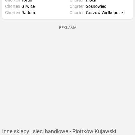
Chorten
Toruń
Chorten
Płock
Chorten
Gliwice
Chorten
Sosnowiec
Chorten
Radom
Chorten
Gorzów Wielkopolski
REKLAMA
Inne sklepy i sieci handlowe - Piotrków Kujawski