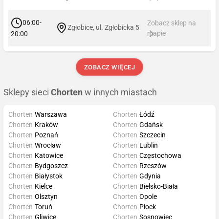
06:00-
Zobacz sklep na
Zgłobice, ul. Zgłobicka 5
mapie
20:00
ZOBACZ WIĘCEJ
Sklepy sieci
Chorten
w innych miastach
Chorten
Warszawa
Chorten
Łódź
Chorten
Kraków
Chorten
Gdańsk
Chorten
Poznań
Chorten
Szczecin
Chorten
Wrocław
Chorten
Lublin
Chorten
Katowice
Chorten
Częstochowa
Chorten
Bydgoszcz
Chorten
Rzeszów
Chorten
Białystok
Chorten
Gdynia
Chorten
Kielce
Chorten
Bielsko-Biała
Chorten
Olsztyn
Chorten
Opole
Chorten
Toruń
Chorten
Płock
Chorten
Gliwice
Chorten
Sosnowiec