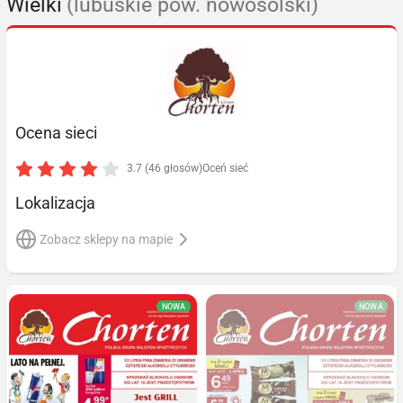
Wielki
(lubuskie pow. nowosolski)
Ocena sieci
3.7 (46 głosów)
Oceń sieć
Lokalizacja
Zobacz sklepy na mapie
NOWA
NOWA