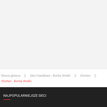
Strona główna
Sieci handlowe - Borów Wielki
Chorten
Chorten - Borów Wielki
NAJPOPULARNIEJSZE SIECI