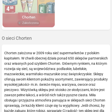
Chorten
Zakończona
O sieci Chorten
Chorten założona w 2009 roku sieć supermarketów z polskim
kapitałem. W chwili obecnej działa ponad 650 sklepów partnerskich
oraz własnych pod szyldem Chorten. Głównym rynkiem, na którym
rozwija się sieć, są województwa: podlaskie, lubelskie,
mazowieckie, warmińsko-mazurskie oraz świętokrzyskie. Sklepy
oferują swoim klientom pokaźny asortyment, zawierający produkty
wysokiej jakości- m.in. świeże mięso, warzywa, owoce oraz
pieczywo. Wizytówką sklepu jest stoisko ze słodyczami, które jest
zawsze pełne łakoci, a wśród nich także pyszne ciasta. Miła
obsługa i przyjazna atmosfera panująca w sklepach sieci Chorten
sprawiają, że każdy klient czuje się tu wyjątkowy. Jeśli chcesz, by
każde zakupy, które robisz, sprawiały Ci radość- ten sklep jest dla