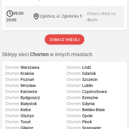
06:00-
Zobacz sklep na
Zgłobice, ul. Zgłobicka 5
mapie
20:00
ZOBACZ WIĘCEJ
Sklepy sieci
Chorten
w innych miastach
Chorten
Warszawa
Chorten
Łódź
Chorten
Kraków
Chorten
Gdańsk
Chorten
Poznań
Chorten
Szczecin
Chorten
Wrocław
Chorten
Lublin
Chorten
Katowice
Chorten
Częstochowa
Chorten
Bydgoszcz
Chorten
Rzeszów
Chorten
Białystok
Chorten
Gdynia
Chorten
Kielce
Chorten
Bielsko-Biała
Chorten
Olsztyn
Chorten
Opole
Chorten
Toruń
Chorten
Płock
Chorten
Gliwice
Chorten
Sosnowiec