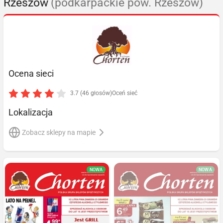
Rzeszów
(podkarpackie pow. Rzeszów)
Ocena sieci
3.7 (46 głosów)
Oceń sieć
Lokalizacja
Zobacz sklepy na mapie
NOWA
NOWA