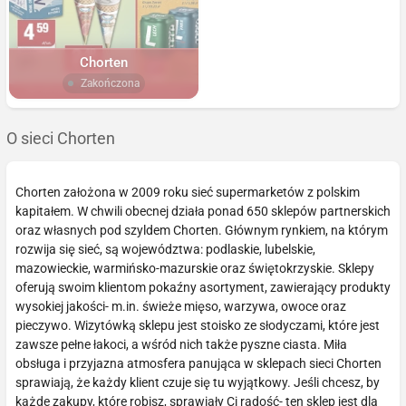
Chorten
Zakończona
O sieci Chorten
Chorten założona w 2009 roku sieć supermarketów z polskim
kapitałem. W chwili obecnej działa ponad 650 sklepów partnerskich
oraz własnych pod szyldem Chorten. Głównym rynkiem, na którym
rozwija się sieć, są województwa: podlaskie, lubelskie,
mazowieckie, warmińsko-mazurskie oraz świętokrzyskie. Sklepy
oferują swoim klientom pokaźny asortyment, zawierający produkty
wysokiej jakości- m.in. świeże mięso, warzywa, owoce oraz
pieczywo. Wizytówką sklepu jest stoisko ze słodyczami, które jest
zawsze pełne łakoci, a wśród nich także pyszne ciasta. Miła
obsługa i przyjazna atmosfera panująca w sklepach sieci Chorten
sprawiają, że każdy klient czuje się tu wyjątkowy. Jeśli chcesz, by
każde zakupy, które robisz, sprawiały Ci radość- ten sklep jest dla