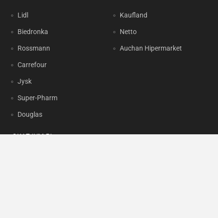
Lidl
Kaufland
Biedronka
Netto
Rossmann
Auchan Hipermarket
Carrefour
Jysk
Super-Pharm
Douglas
OKAZJUM.PL
Kontakt
Reklama
Prywatność
Korzystanie z portalu oznacza akceptację
Regulaminu
oraz
Polityki
prywatności
.
Ustawienia preferencji
.
Copyright by
INTERIA.PL
1999-2026. Wszystkie prawa zastrzeżone.