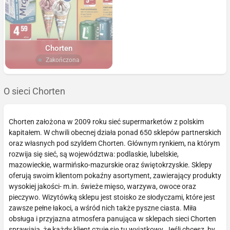
Chorten
Zakończona
O sieci Chorten
Chorten założona w 2009 roku sieć supermarketów z polskim
kapitałem. W chwili obecnej działa ponad 650 sklepów partnerskich
oraz własnych pod szyldem Chorten. Głównym rynkiem, na którym
rozwija się sieć, są województwa: podlaskie, lubelskie,
mazowieckie, warmińsko-mazurskie oraz świętokrzyskie. Sklepy
oferują swoim klientom pokaźny asortyment, zawierający produkty
wysokiej jakości- m.in. świeże mięso, warzywa, owoce oraz
pieczywo. Wizytówką sklepu jest stoisko ze słodyczami, które jest
zawsze pełne łakoci, a wśród nich także pyszne ciasta. Miła
obsługa i przyjazna atmosfera panująca w sklepach sieci Chorten
sprawiają, że każdy klient czuje się tu wyjątkowy. Jeśli chcesz, by