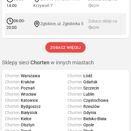
mapie
14:00
Krzywoń 7
06:00-
Zobacz sklep na
Zgłobice, ul. Zgłobicka 5
mapie
20:00
ZOBACZ WIĘCEJ
Sklepy sieci
Chorten
w innych miastach
Chorten
Warszawa
Chorten
Łódź
Chorten
Kraków
Chorten
Gdańsk
Chorten
Poznań
Chorten
Szczecin
Chorten
Wrocław
Chorten
Lublin
Chorten
Katowice
Chorten
Częstochowa
Chorten
Bydgoszcz
Chorten
Rzeszów
Chorten
Białystok
Chorten
Gdynia
Chorten
Kielce
Chorten
Bielsko-Biała
Chorten
Olsztyn
Chorten
Opole