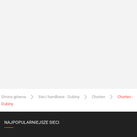
Strona główna
Sieci handlowe - Dubiny
Chorten
Chorten -
Dubiny
NAJPOPULARNIEJSZE SIECI