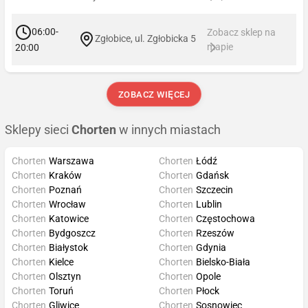
06:00-
Zobacz sklep na
Zgłobice, ul. Zgłobicka 5
mapie
20:00
ZOBACZ WIĘCEJ
Sklepy sieci
Chorten
w innych miastach
Chorten
Warszawa
Chorten
Łódź
Chorten
Kraków
Chorten
Gdańsk
Chorten
Poznań
Chorten
Szczecin
Chorten
Wrocław
Chorten
Lublin
Chorten
Katowice
Chorten
Częstochowa
Chorten
Bydgoszcz
Chorten
Rzeszów
Chorten
Białystok
Chorten
Gdynia
Chorten
Kielce
Chorten
Bielsko-Biała
Chorten
Olsztyn
Chorten
Opole
Chorten
Toruń
Chorten
Płock
Chorten
Gliwice
Chorten
Sosnowiec