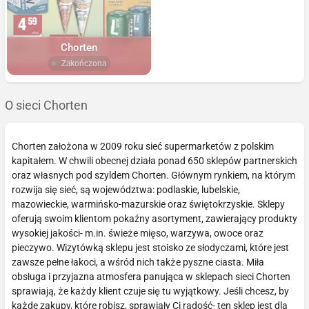
Chorten
Zakończona
O sieci Chorten
Chorten założona w 2009 roku sieć supermarketów z polskim
kapitałem. W chwili obecnej działa ponad 650 sklepów partnerskich
oraz własnych pod szyldem Chorten. Głównym rynkiem, na którym
rozwija się sieć, są województwa: podlaskie, lubelskie,
mazowieckie, warmińsko-mazurskie oraz świętokrzyskie. Sklepy
oferują swoim klientom pokaźny asortyment, zawierający produkty
wysokiej jakości- m.in. świeże mięso, warzywa, owoce oraz
pieczywo. Wizytówką sklepu jest stoisko ze słodyczami, które jest
zawsze pełne łakoci, a wśród nich także pyszne ciasta. Miła
obsługa i przyjazna atmosfera panująca w sklepach sieci Chorten
sprawiają, że każdy klient czuje się tu wyjątkowy. Jeśli chcesz, by
każde zakupy, które robisz, sprawiały Ci radość- ten sklep jest dla