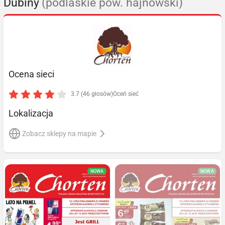
Dubiny
(podlaskie pow. hajnowski)
Ocena sieci
3.7 (46 głosów)
Oceń sieć
Lokalizacja
Zobacz sklepy na mapie
NOWA
NOWA