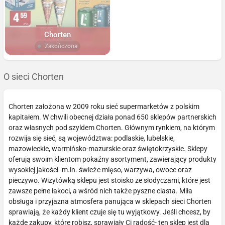
Chorten
Zakończona
O sieci Chorten
Chorten założona w 2009 roku sieć supermarketów z polskim
kapitałem. W chwili obecnej działa ponad 650 sklepów partnerskich
oraz własnych pod szyldem Chorten. Głównym rynkiem, na którym
rozwija się sieć, są województwa: podlaskie, lubelskie,
mazowieckie, warmińsko-mazurskie oraz świętokrzyskie. Sklepy
oferują swoim klientom pokaźny asortyment, zawierający produkty
wysokiej jakości- m.in. świeże mięso, warzywa, owoce oraz
pieczywo. Wizytówką sklepu jest stoisko ze słodyczami, które jest
zawsze pełne łakoci, a wśród nich także pyszne ciasta. Miła
obsługa i przyjazna atmosfera panująca w sklepach sieci Chorten
sprawiają, że każdy klient czuje się tu wyjątkowy. Jeśli chcesz, by
każde zakupy, które robisz, sprawiały Ci radość- ten sklep jest dla