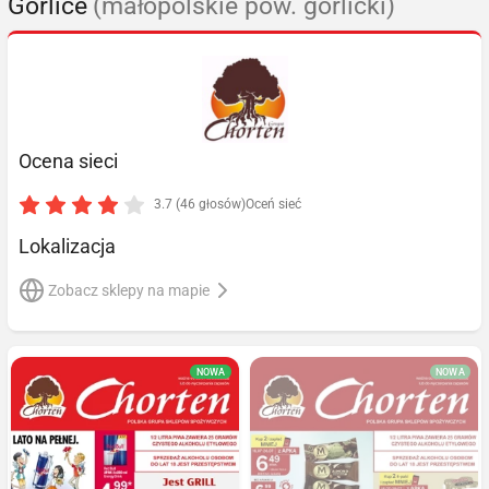
Gorlice
(małopolskie pow. gorlicki)
Ocena sieci
3.7 (46 głosów)
Oceń sieć
Lokalizacja
Zobacz sklepy na mapie
NOWA
NOWA