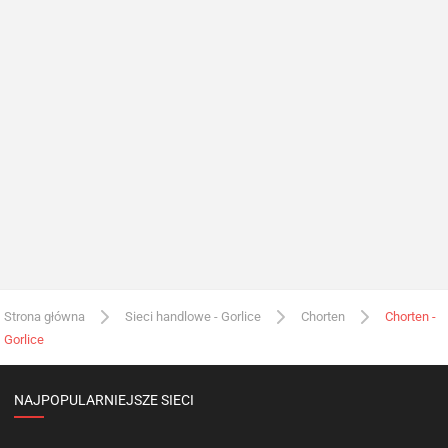
Strona główna
Sieci handlowe - Gorlice
Chorten
Chorten -
Gorlice
NAJPOPULARNIEJSZE SIECI