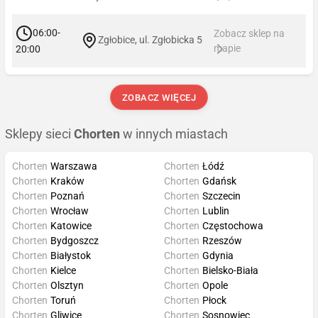
06:00-
Zobacz sklep na
Zgłobice, ul. Zgłobicka 5
mapie
20:00
ZOBACZ WIĘCEJ
Sklepy sieci
Chorten
w innych miastach
Chorten
Warszawa
Chorten
Łódź
Chorten
Kraków
Chorten
Gdańsk
Chorten
Poznań
Chorten
Szczecin
Chorten
Wrocław
Chorten
Lublin
Chorten
Katowice
Chorten
Częstochowa
Chorten
Bydgoszcz
Chorten
Rzeszów
Chorten
Białystok
Chorten
Gdynia
Chorten
Kielce
Chorten
Bielsko-Biała
Chorten
Olsztyn
Chorten
Opole
Chorten
Toruń
Chorten
Płock
Chorten
Gliwice
Chorten
Sosnowiec