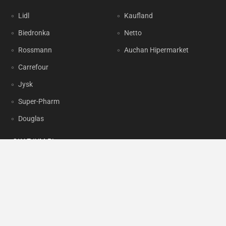
Lidl
Kaufland
Biedronka
Netto
Rossmann
Auchan Hipermarket
Carrefour
Jysk
Super-Pharm
Douglas
OKAZJUM.PL
Kontakt
Reklama
Prywatność
Korzystanie z portalu oznacza akceptację
Regulaminu
oraz
Polityki
prywatności
.
Ustawienia preferencji
.
Copyright by
INTERIA.PL
1999-2026. Wszystkie prawa zastrzeżone.