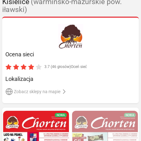
Kisielice
(warmińsko-mazurskie pow.
iławski)
Ocena sieci
3.7 (46 głosów)
Oceń sieć
Lokalizacja
Zobacz sklepy na mapie
NOWA
NOWA