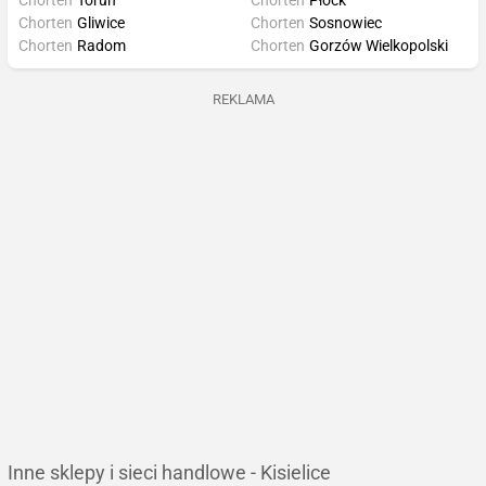
Chorten
Toruń
Chorten
Płock
Chorten
Gliwice
Chorten
Sosnowiec
Chorten
Radom
Chorten
Gorzów Wielkopolski
REKLAMA
Inne sklepy i sieci handlowe - Kisielice