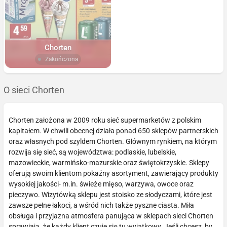
Chorten
Zakończona
O sieci Chorten
Chorten założona w 2009 roku sieć supermarketów z polskim
kapitałem. W chwili obecnej działa ponad 650 sklepów partnerskich
oraz własnych pod szyldem Chorten. Głównym rynkiem, na którym
rozwija się sieć, są województwa: podlaskie, lubelskie,
mazowieckie, warmińsko-mazurskie oraz świętokrzyskie. Sklepy
oferują swoim klientom pokaźny asortyment, zawierający produkty
wysokiej jakości- m.in. świeże mięso, warzywa, owoce oraz
pieczywo. Wizytówką sklepu jest stoisko ze słodyczami, które jest
zawsze pełne łakoci, a wśród nich także pyszne ciasta. Miła
obsługa i przyjazna atmosfera panująca w sklepach sieci Chorten
sprawiają, że każdy klient czuje się tu wyjątkowy. Jeśli chcesz, by