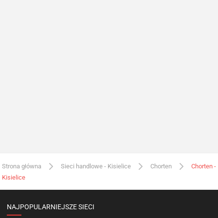
Strona główna
Sieci handlowe - Kisielice
Chorten
Chorten -
Kisielice
NAJPOPULARNIEJSZE SIECI