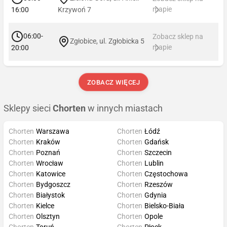
mapie
16:00
Krzywoń 7
06:00-
Zobacz sklep na
Zgłobice, ul. Zgłobicka 5
mapie
20:00
ZOBACZ WIĘCEJ
Sklepy sieci
Chorten
w innych miastach
Chorten
Warszawa
Chorten
Łódź
Chorten
Kraków
Chorten
Gdańsk
Chorten
Poznań
Chorten
Szczecin
Chorten
Wrocław
Chorten
Lublin
Chorten
Katowice
Chorten
Częstochowa
Chorten
Bydgoszcz
Chorten
Rzeszów
Chorten
Białystok
Chorten
Gdynia
Chorten
Kielce
Chorten
Bielsko-Biała
Chorten
Olsztyn
Chorten
Opole