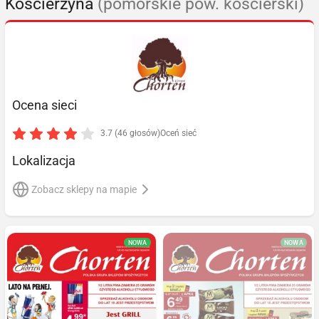
Kościerzyna
(pomorskie pow. kościerski)
Ocena sieci
3.7 (46 głosów)
Oceń sieć
Lokalizacja
Zobacz sklepy na mapie
NOWA
NOWA