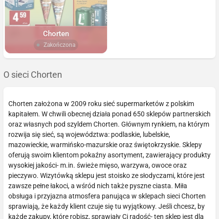
Chorten
Zakończona
O sieci Chorten
Chorten założona w 2009 roku sieć supermarketów z polskim
kapitałem. W chwili obecnej działa ponad 650 sklepów partnerskich
oraz własnych pod szyldem Chorten. Głównym rynkiem, na którym
rozwija się sieć, są województwa: podlaskie, lubelskie,
mazowieckie, warmińsko-mazurskie oraz świętokrzyskie. Sklepy
oferują swoim klientom pokaźny asortyment, zawierający produkty
wysokiej jakości- m.in. świeże mięso, warzywa, owoce oraz
pieczywo. Wizytówką sklepu jest stoisko ze słodyczami, które jest
zawsze pełne łakoci, a wśród nich także pyszne ciasta. Miła
obsługa i przyjazna atmosfera panująca w sklepach sieci Chorten
sprawiają, że każdy klient czuje się tu wyjątkowy. Jeśli chcesz, by
każde zakupy, które robisz, sprawiały Ci radość- ten sklep jest dla