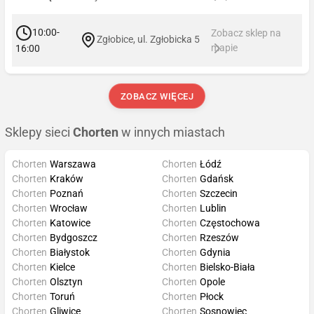
10:00-
Zobacz sklep na
Zgłobice, ul. Zgłobicka 5
mapie
16:00
ZOBACZ WIĘCEJ
Sklepy sieci
Chorten
w innych miastach
Chorten
Warszawa
Chorten
Łódź
Chorten
Kraków
Chorten
Gdańsk
Chorten
Poznań
Chorten
Szczecin
Chorten
Wrocław
Chorten
Lublin
Chorten
Katowice
Chorten
Częstochowa
Chorten
Bydgoszcz
Chorten
Rzeszów
Chorten
Białystok
Chorten
Gdynia
Chorten
Kielce
Chorten
Bielsko-Biała
Chorten
Olsztyn
Chorten
Opole
Chorten
Toruń
Chorten
Płock
Chorten
Gliwice
Chorten
Sosnowiec