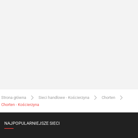
Strona główna
Sieci handlowe - Kościerzyna
Chorten
Chorten - Kościerzyna
NAJPOPULARNIEJSZE SIECI