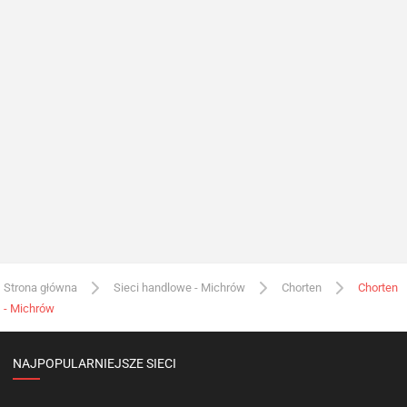
Strona główna
Sieci handlowe - Michrów
Chorten
Chorten
- Michrów
NAJPOPULARNIEJSZE SIECI