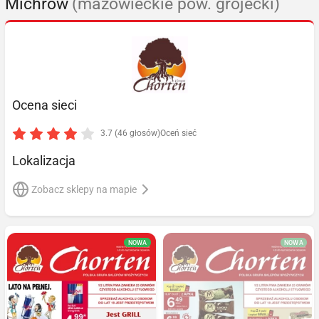
Michrów
(mazowieckie pow. grójecki)
Ocena sieci
3.7 (46 głosów)
Oceń sieć
Lokalizacja
Zobacz sklepy na mapie
NOWA
NOWA