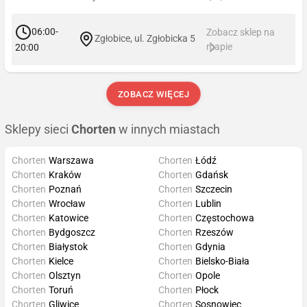
06:00-
Zobacz sklep na
Zgłobice, ul. Zgłobicka 5
mapie
20:00
ZOBACZ WIĘCEJ
Sklepy sieci
Chorten
w innych miastach
Chorten
Warszawa
Chorten
Łódź
Chorten
Kraków
Chorten
Gdańsk
Chorten
Poznań
Chorten
Szczecin
Chorten
Wrocław
Chorten
Lublin
Chorten
Katowice
Chorten
Częstochowa
Chorten
Bydgoszcz
Chorten
Rzeszów
Chorten
Białystok
Chorten
Gdynia
Chorten
Kielce
Chorten
Bielsko-Biała
Chorten
Olsztyn
Chorten
Opole
Chorten
Toruń
Chorten
Płock
Chorten
Gliwice
Chorten
Sosnowiec