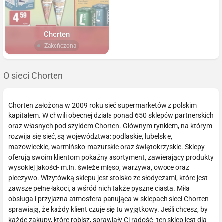
Chorten
Zakończona
O sieci Chorten
Chorten założona w 2009 roku sieć supermarketów z polskim
kapitałem. W chwili obecnej działa ponad 650 sklepów partnerskich
oraz własnych pod szyldem Chorten. Głównym rynkiem, na którym
rozwija się sieć, są województwa: podlaskie, lubelskie,
mazowieckie, warmińsko-mazurskie oraz świętokrzyskie. Sklepy
oferują swoim klientom pokaźny asortyment, zawierający produkty
wysokiej jakości- m.in. świeże mięso, warzywa, owoce oraz
pieczywo. Wizytówką sklepu jest stoisko ze słodyczami, które jest
zawsze pełne łakoci, a wśród nich także pyszne ciasta. Miła
obsługa i przyjazna atmosfera panująca w sklepach sieci Chorten
sprawiają, że każdy klient czuje się tu wyjątkowy. Jeśli chcesz, by
każde zakupy, które robisz, sprawiały Ci radość- ten sklep jest dla