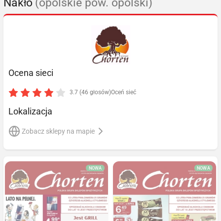
Nakło
(opolskie pow. opolski)
Ocena sieci
3.7 (46 głosów)
Oceń sieć
Lokalizacja
Zobacz sklepy na mapie
NOWA
NOWA