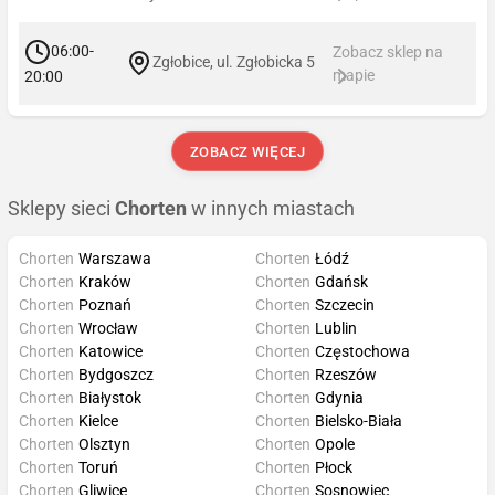
06:00-
Zobacz sklep na
Zgłobice, ul. Zgłobicka 5
mapie
20:00
ZOBACZ WIĘCEJ
Sklepy sieci
Chorten
w innych miastach
Chorten
Warszawa
Chorten
Łódź
Chorten
Kraków
Chorten
Gdańsk
Chorten
Poznań
Chorten
Szczecin
Chorten
Wrocław
Chorten
Lublin
Chorten
Katowice
Chorten
Częstochowa
Chorten
Bydgoszcz
Chorten
Rzeszów
Chorten
Białystok
Chorten
Gdynia
Chorten
Kielce
Chorten
Bielsko-Biała
Chorten
Olsztyn
Chorten
Opole
Chorten
Toruń
Chorten
Płock
Chorten
Gliwice
Chorten
Sosnowiec