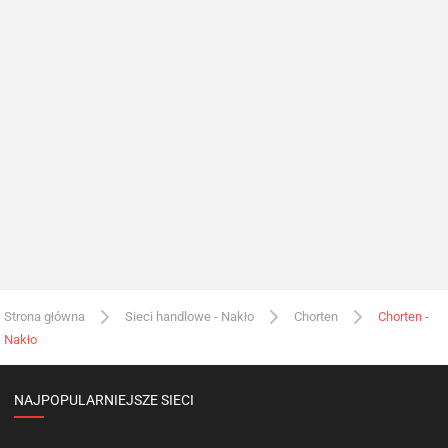
Strona główna
Sieci handlowe - Nakło
Chorten
Chorten -
Nakło
NAJPOPULARNIEJSZE SIECI