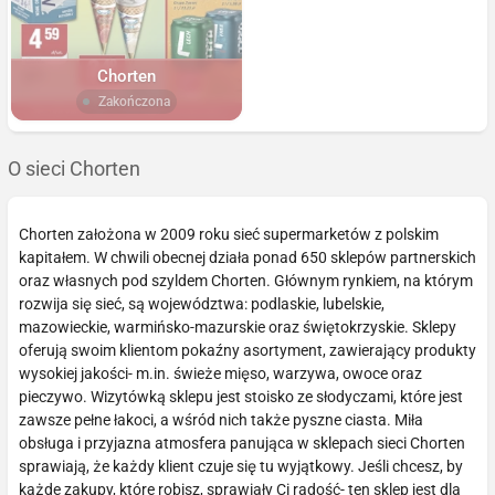
Chorten
Zakończona
O sieci Chorten
Chorten założona w 2009 roku sieć supermarketów z polskim
kapitałem. W chwili obecnej działa ponad 650 sklepów partnerskich
oraz własnych pod szyldem Chorten. Głównym rynkiem, na którym
rozwija się sieć, są województwa: podlaskie, lubelskie,
mazowieckie, warmińsko-mazurskie oraz świętokrzyskie. Sklepy
oferują swoim klientom pokaźny asortyment, zawierający produkty
wysokiej jakości- m.in. świeże mięso, warzywa, owoce oraz
pieczywo. Wizytówką sklepu jest stoisko ze słodyczami, które jest
zawsze pełne łakoci, a wśród nich także pyszne ciasta. Miła
obsługa i przyjazna atmosfera panująca w sklepach sieci Chorten
sprawiają, że każdy klient czuje się tu wyjątkowy. Jeśli chcesz, by
każde zakupy, które robisz, sprawiały Ci radość- ten sklep jest dla