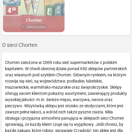
Chorten
Zakończona
O sieci Chorten
Chorten założona w 2009 roku sieć supermarketów z polskim
kapitałem. W chwili obecnej działa ponad 650 sklepów partnerskich
oraz własnych pod szyldem Chorten. Głównym rynkiem, na którym
rozwija się sieć, są województwa: podlaskie, lubelskie,
mazowieckie, warmińsko-mazurskie oraz świętokrzyskie. Sklepy
oferują swoim klientom pokaźny asortyment, zawierający produkty
wysokiej jakości- m.in. świeże mięso, warzywa, owoce oraz
pieczywo. Wizytówką sklepu jest stoisko ze słodyczami, które jest
zawsze pełne łakoci, a wśród nich także pyszne ciasta. Miła
obsługa i przyjazna atmosfera panująca w sklepach sieci Chorten
sprawiają, że każdy klient czuje się tu wyjątkowy. Jeśli chcesz, by
każde zakupy, które robisz, sprawiały Ci radość- ten sklep jest dla