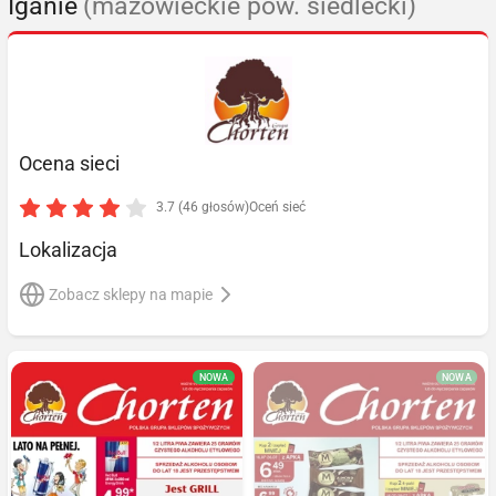
Iganie
(mazowieckie pow. siedlecki)
Ocena sieci
3.7 (46 głosów)
Oceń sieć
Lokalizacja
Zobacz sklepy na mapie
NOWA
NOWA