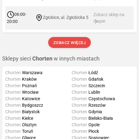
06:00-
Zobacz sklep na
Zgłobice, ul. Zgłobicka 5
mapie
20:00
ZOBACZ WIĘCEJ
Sklepy sieci
Chorten
w innych miastach
Chorten
Warszawa
Chorten
Łódź
Chorten
Kraków
Chorten
Gdańsk
Chorten
Poznań
Chorten
Szczecin
Chorten
Wrocław
Chorten
Lublin
Chorten
Katowice
Chorten
Częstochowa
Chorten
Bydgoszcz
Chorten
Rzeszów
Chorten
Białystok
Chorten
Gdynia
Chorten
Kielce
Chorten
Bielsko-Biała
Chorten
Olsztyn
Chorten
Opole
Chorten
Toruń
Chorten
Płock
Chorten
Gliwice
Chorten
Sosnowiec