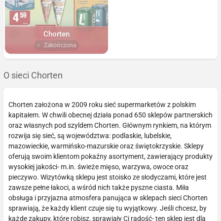
Chorten
Zakończona
O sieci Chorten
Chorten założona w 2009 roku sieć supermarketów z polskim
kapitałem. W chwili obecnej działa ponad 650 sklepów partnerskich
oraz własnych pod szyldem Chorten. Głównym rynkiem, na którym
rozwija się sieć, są województwa: podlaskie, lubelskie,
mazowieckie, warmińsko-mazurskie oraz świętokrzyskie. Sklepy
oferują swoim klientom pokaźny asortyment, zawierający produkty
wysokiej jakości- m.in. świeże mięso, warzywa, owoce oraz
pieczywo. Wizytówką sklepu jest stoisko ze słodyczami, które jest
zawsze pełne łakoci, a wśród nich także pyszne ciasta. Miła
obsługa i przyjazna atmosfera panująca w sklepach sieci Chorten
sprawiają, że każdy klient czuje się tu wyjątkowy. Jeśli chcesz, by
każde zakupy, które robisz, sprawiały Ci radość- ten sklep jest dla