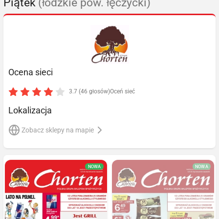
Piątek
(łódzkie pow. łęczycki)
Ocena sieci
3.7 (46 głosów)
Oceń sieć
Lokalizacja
Zobacz sklepy na mapie
NOWA
NOWA