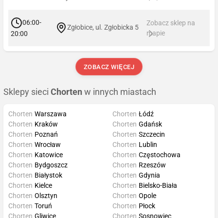
06:00-
Zobacz sklep na
Zgłobice, ul. Zgłobicka 5
mapie
20:00
ZOBACZ WIĘCEJ
Sklepy sieci
Chorten
w innych miastach
Chorten
Warszawa
Chorten
Łódź
Chorten
Kraków
Chorten
Gdańsk
Chorten
Poznań
Chorten
Szczecin
Chorten
Wrocław
Chorten
Lublin
Chorten
Katowice
Chorten
Częstochowa
Chorten
Bydgoszcz
Chorten
Rzeszów
Chorten
Białystok
Chorten
Gdynia
Chorten
Kielce
Chorten
Bielsko-Biała
Chorten
Olsztyn
Chorten
Opole
Chorten
Toruń
Chorten
Płock
Chorten
Gliwice
Chorten
Sosnowiec