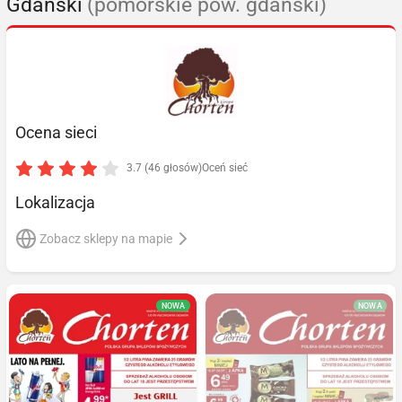
Gdański
(pomorskie pow. gdański)
Ocena sieci
3.7 (46 głosów)
Oceń sieć
Lokalizacja
Zobacz sklepy na mapie
NOWA
NOWA