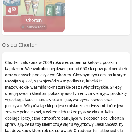
Chorten
Zakończona
O sieci Chorten
Chorten założona w 2009 roku sieć supermarketów z polskim
kapitałem. W chwili obecnej działa ponad 650 sklepów partnerskich
oraz własnych pod szyldem Chorten. Głównym rynkiem, na którym
rozwija się sieć, są województwa: podlaskie, lubelskie,
mazowieckie, warmińsko-mazurskie oraz świętokrzyskie. Sklepy
oferują swoim klientom pokaźny asortyment, zawierający produkty
wysokiej jakości- m.in. świeże mięso, warzywa, owoce oraz
pieczywo. Wizytówką sklepu jest stoisko ze słodyczami, które jest
zawsze pełne łakoci, a wśród nich także pyszne ciasta. Miła
obsługa i przyjazna atmosfera panująca w sklepach sieci Chorten
sprawiają, że każdy klient czuje się tu wyjątkowy. Jeśli chcesz, by
każde zakupy, które robisz, sprawiały Ci radość- ten sklep jest dla