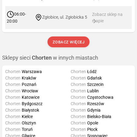
06:00-
Zobacz sklep na
Zgłobice, ul. Zgłobicka 5
mapie
20:00
ZOBACZ WIĘCEJ
Sklepy sieci
Chorten
w innych miastach
Chorten
Warszawa
Chorten
Łódź
Chorten
Kraków
Chorten
Gdańsk
Chorten
Poznań
Chorten
Szczecin
Chorten
Wrocław
Chorten
Lublin
Chorten
Katowice
Chorten
Częstochowa
Chorten
Bydgoszcz
Chorten
Rzeszów
Chorten
Białystok
Chorten
Gdynia
Chorten
Kielce
Chorten
Bielsko-Biała
Chorten
Olsztyn
Chorten
Opole
Chorten
Toruń
Chorten
Płock
Chorten
Gliwice
Chorten
Sosnowiec