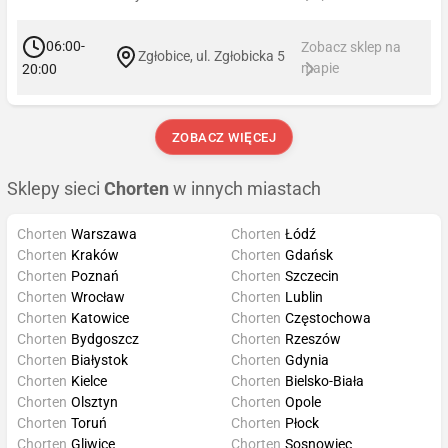
06:00-
Zobacz sklep na
Zgłobice, ul. Zgłobicka 5
mapie
20:00
ZOBACZ WIĘCEJ
Sklepy sieci
Chorten
w innych miastach
Chorten
Warszawa
Chorten
Łódź
Chorten
Kraków
Chorten
Gdańsk
Chorten
Poznań
Chorten
Szczecin
Chorten
Wrocław
Chorten
Lublin
Chorten
Katowice
Chorten
Częstochowa
Chorten
Bydgoszcz
Chorten
Rzeszów
Chorten
Białystok
Chorten
Gdynia
Chorten
Kielce
Chorten
Bielsko-Biała
Chorten
Olsztyn
Chorten
Opole
Chorten
Toruń
Chorten
Płock
Chorten
Gliwice
Chorten
Sosnowiec