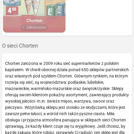
Chorten
Zakończona
O sieci Chorten
Chorten założona w 2009 roku sieć supermarketów z polskim
kapitałem. W chwili obecnej działa ponad 650 sklepów partnerskich
oraz własnych pod szyldem Chorten. Głównym rynkiem, na którym
rozwija się sieć, są województwa: podlaskie, lubelskie,
mazowieckie, warmińsko-mazurskie oraz świętokrzyskie. Sklepy
oferują swoim klientom pokaźny asortyment, zawierający produkty
wysokiej jakości- m.in. świeże mięso, warzywa, owoce oraz
pieczywo. Wizytówką sklepu jest stoisko ze słodyczami, które jest
zawsze pełne łakoci, a wśród nich także pyszne ciasta. Miła
obsługa i przyjazna atmosfera panująca w sklepach sieci Chorten
sprawiają, że każdy klient czuje się tu wyjątkowy. Jeśli chcesz, by
każde zakupy, które robisz, sprawiały Ci radość- ten sklep jest dla