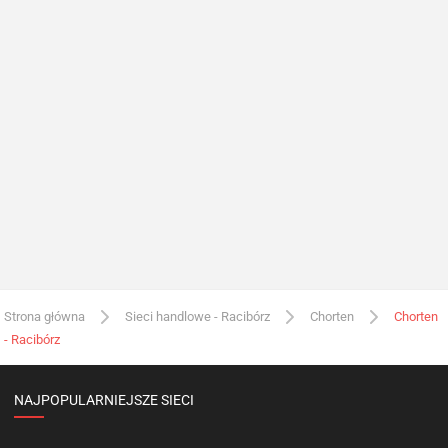
Strona główna
Sieci handlowe - Racibórz
Chorten
Chorten
- Racibórz
NAJPOPULARNIEJSZE SIECI