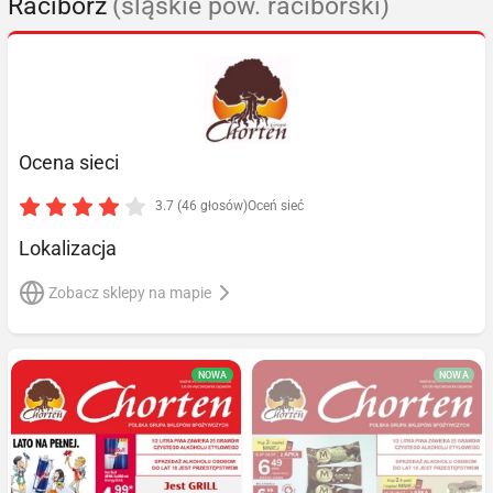
Racibórz
(śląskie pow. raciborski)
Ocena sieci
3.7 (46 głosów)
Oceń sieć
Lokalizacja
Zobacz sklepy na mapie
NOWA
NOWA