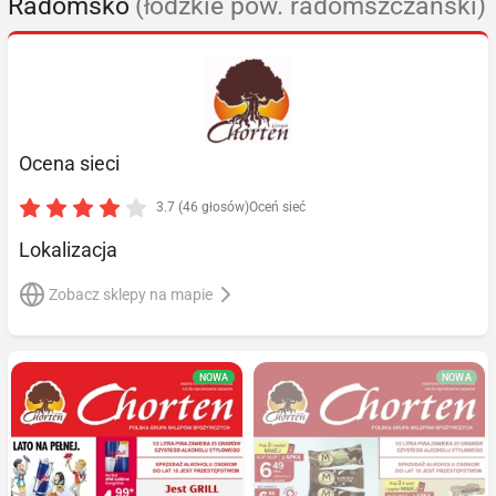
Radomsko
(łódzkie pow. radomszczański)
Ocena sieci
3.7 (46 głosów)
Oceń sieć
Lokalizacja
Zobacz sklepy na mapie
NOWA
NOWA