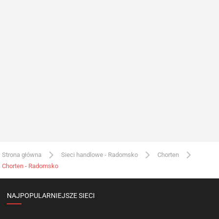
Strona główna
Sieci handlowe - Radomsko
Chorten
Chorten - Radomsko
NAJPOPULARNIEJSZE SIECI