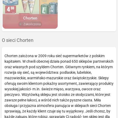
Chorten
Zakończona
O sieci Chorten
Chorten założona w 2009 roku sieć supermarketów z polskim
kapitałem. W chwili obecnej działa ponad 650 sklepów partnerskich
oraz własnych pod szyldem Chorten. Głównym rynkiem, na którym
rozwija się sieć, są województwa: podlaskie, lubelskie,
mazowieckie, warmińsko-mazurskie oraz świętokrzyskie. Sklepy
oferują swoim klientom pokaźny asortyment, zawierający produkty
wysokiej jakości- m.in. świeże mięso, warzywa, owoce oraz
pieczywo. Wizytówką sklepu jest stoisko ze słodyczami, które jest
zawsze pełne łakoci, a wśród nich także pyszne ciasta. Miła
obsługa i przyjazna atmosfera panująca w sklepach sieci Chorten
sprawiają, że każdy klient czuje się tu wyjątkowy. Jeśli chcesz, by
każde zakupy, które robisz, sprawiały Ci radość- ten sklep jest dla