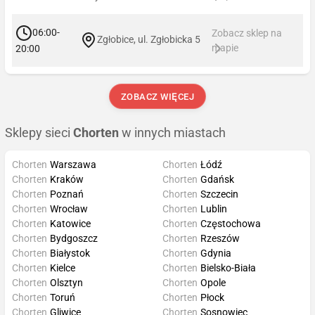
06:00-
Zobacz sklep na
Zgłobice, ul. Zgłobicka 5
mapie
20:00
ZOBACZ WIĘCEJ
Sklepy sieci
Chorten
w innych miastach
Chorten
Warszawa
Chorten
Łódź
Chorten
Kraków
Chorten
Gdańsk
Chorten
Poznań
Chorten
Szczecin
Chorten
Wrocław
Chorten
Lublin
Chorten
Katowice
Chorten
Częstochowa
Chorten
Bydgoszcz
Chorten
Rzeszów
Chorten
Białystok
Chorten
Gdynia
Chorten
Kielce
Chorten
Bielsko-Biała
Chorten
Olsztyn
Chorten
Opole
Chorten
Toruń
Chorten
Płock
Chorten
Gliwice
Chorten
Sosnowiec