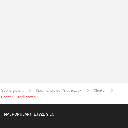
Strona główna
Sieci handlowe - Siedliszczki
Chorten
Chorten - Siedliszczki
NAJPOPULARNIEJSZE SIECI