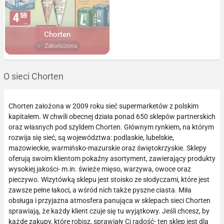
Chorten
Zakończona
O sieci Chorten
Chorten założona w 2009 roku sieć supermarketów z polskim
kapitałem. W chwili obecnej działa ponad 650 sklepów partnerskich
oraz własnych pod szyldem Chorten. Głównym rynkiem, na którym
rozwija się sieć, są województwa: podlaskie, lubelskie,
mazowieckie, warmińsko-mazurskie oraz świętokrzyskie. Sklepy
oferują swoim klientom pokaźny asortyment, zawierający produkty
wysokiej jakości- m.in. świeże mięso, warzywa, owoce oraz
pieczywo. Wizytówką sklepu jest stoisko ze słodyczami, które jest
zawsze pełne łakoci, a wśród nich także pyszne ciasta. Miła
obsługa i przyjazna atmosfera panująca w sklepach sieci Chorten
sprawiają, że każdy klient czuje się tu wyjątkowy. Jeśli chcesz, by
każde zakupy, które robisz, sprawiały Ci radość- ten sklep jest dla