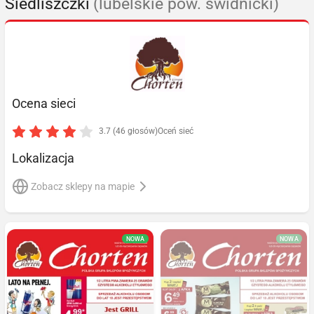
Siedliszczki
(lubelskie pow. świdnicki)
Ocena sieci
3.7 (46 głosów)
Oceń sieć
Lokalizacja
Zobacz sklepy na mapie
NOWA
NOWA