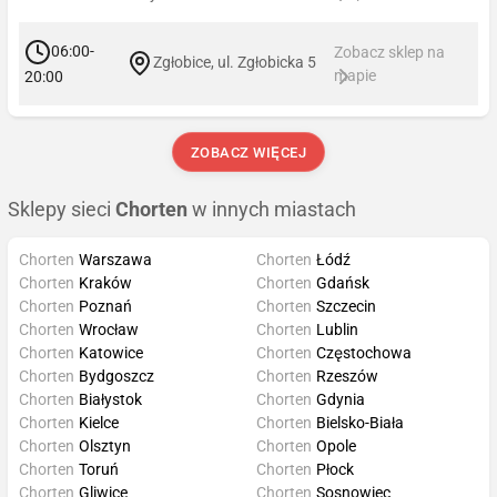
06:00-
Zobacz sklep na
Zgłobice, ul. Zgłobicka 5
mapie
20:00
ZOBACZ WIĘCEJ
Sklepy sieci
Chorten
w innych miastach
Chorten
Warszawa
Chorten
Łódź
Chorten
Kraków
Chorten
Gdańsk
Chorten
Poznań
Chorten
Szczecin
Chorten
Wrocław
Chorten
Lublin
Chorten
Katowice
Chorten
Częstochowa
Chorten
Bydgoszcz
Chorten
Rzeszów
Chorten
Białystok
Chorten
Gdynia
Chorten
Kielce
Chorten
Bielsko-Biała
Chorten
Olsztyn
Chorten
Opole
Chorten
Toruń
Chorten
Płock
Chorten
Gliwice
Chorten
Sosnowiec