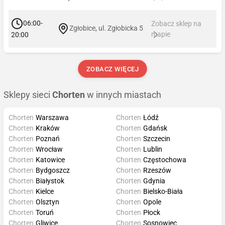
06:00-
Zobacz sklep na
Zgłobice, ul. Zgłobicka 5
mapie
20:00
ZOBACZ WIĘCEJ
Sklepy sieci
Chorten
w innych miastach
Chorten
Warszawa
Chorten
Łódź
Chorten
Kraków
Chorten
Gdańsk
Chorten
Poznań
Chorten
Szczecin
Chorten
Wrocław
Chorten
Lublin
Chorten
Katowice
Chorten
Częstochowa
Chorten
Bydgoszcz
Chorten
Rzeszów
Chorten
Białystok
Chorten
Gdynia
Chorten
Kielce
Chorten
Bielsko-Biała
Chorten
Olsztyn
Chorten
Opole
Chorten
Toruń
Chorten
Płock
Chorten
Gliwice
Chorten
Sosnowiec