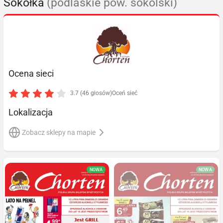
Sokółka
(podlaskie pow. sokólski)
Ocena sieci
3.7 (46 głosów)
Oceń sieć
Lokalizacja
Zobacz sklepy na mapie
NOWA
NOWA