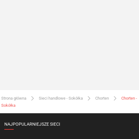
Strona główna
Sieci handlowe - Sokółka
Chorten
Chorten -
Sokółka
NAJPOPULARNIEJSZE SIECI