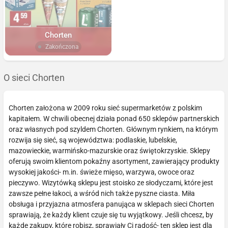
Chorten
Zakończona
O sieci Chorten
Chorten założona w 2009 roku sieć supermarketów z polskim
kapitałem. W chwili obecnej działa ponad 650 sklepów partnerskich
oraz własnych pod szyldem Chorten. Głównym rynkiem, na którym
rozwija się sieć, są województwa: podlaskie, lubelskie,
mazowieckie, warmińsko-mazurskie oraz świętokrzyskie. Sklepy
oferują swoim klientom pokaźny asortyment, zawierający produkty
wysokiej jakości- m.in. świeże mięso, warzywa, owoce oraz
pieczywo. Wizytówką sklepu jest stoisko ze słodyczami, które jest
zawsze pełne łakoci, a wśród nich także pyszne ciasta. Miła
obsługa i przyjazna atmosfera panująca w sklepach sieci Chorten
sprawiają, że każdy klient czuje się tu wyjątkowy. Jeśli chcesz, by
każde zakupy, które robisz, sprawiały Ci radość- ten sklep jest dla