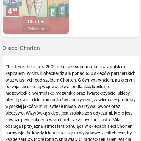
Chorten
Zakończona
O sieci Chorten
Chorten założona w 2009 roku sieć supermarketów z polskim
kapitałem. W chwili obecnej działa ponad 650 sklepów partnerskich
oraz własnych pod szyldem Chorten. Głównym rynkiem, na którym
rozwija się sieć, są województwa: podlaskie, lubelskie,
mazowieckie, warmińsko-mazurskie oraz świętokrzyskie. Sklepy
oferują swoim klientom pokaźny asortyment, zawierający produkty
wysokiej jakości- m.in. świeże mięso, warzywa, owoce oraz
pieczywo. Wizytówką sklepu jest stoisko ze słodyczami, które jest
zawsze pełne łakoci, a wśród nich także pyszne ciasta. Miła
obsługa i przyjazna atmosfera panująca w sklepach sieci Chorten
sprawiają, że każdy klient czuje się tu wyjątkowy. Jeśli chcesz, by
każde zakupy, które robisz, sprawiały Ci radość- ten sklep jest dla