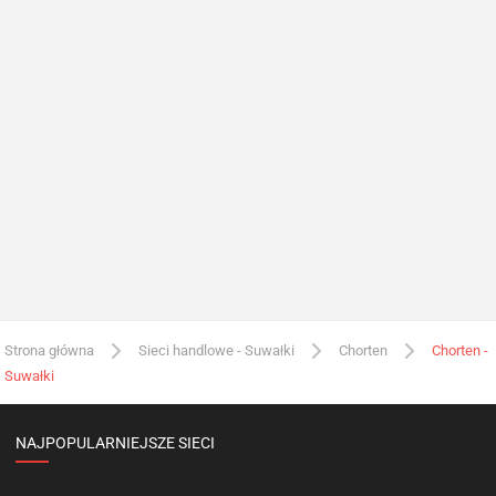
Strona główna
Sieci handlowe - Suwałki
Chorten
Chorten -
Suwałki
NAJPOPULARNIEJSZE SIECI