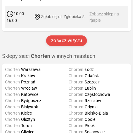
10:00-
Zobacz sklep na
Zgłobice, ul. Zgłobicka 5
mapie
16:00
ZOBACZ WIĘCEJ
Sklepy sieci
Chorten
w innych miastach
Chorten
Warszawa
Chorten
Łódź
Chorten
Kraków
Chorten
Gdańsk
Chorten
Poznań
Chorten
Szczecin
Chorten
Wrocław
Chorten
Lublin
Chorten
Katowice
Chorten
Częstochowa
Chorten
Bydgoszcz
Chorten
Rzeszów
Chorten
Białystok
Chorten
Gdynia
Chorten
Kielce
Chorten
Bielsko-Biała
Chorten
Olsztyn
Chorten
Opole
Chorten
Toruń
Chorten
Płock
Chorten
Gliwice
Chorten
Sosnowiec