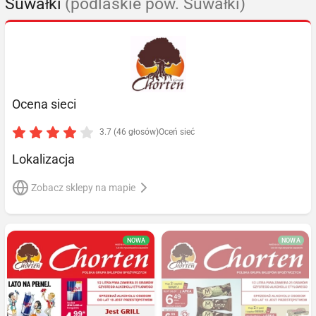
Suwałki
(podlaskie pow. Suwałki)
Ocena sieci
3.7 (46 głosów)
Oceń sieć
Lokalizacja
Zobacz sklepy na mapie
NOWA
NOWA