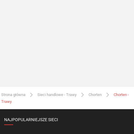
Strona główna
Sieci handlowe - Trawy
Chorten
Chorten -
Trawy
NAJPOPULARNIEJSZE SIECI