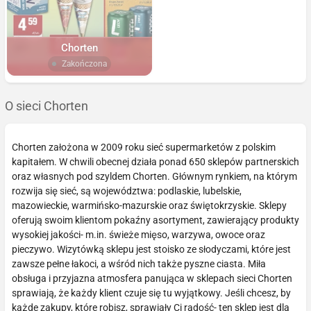
Chorten
Zakończona
O sieci Chorten
Chorten założona w 2009 roku sieć supermarketów z polskim
kapitałem. W chwili obecnej działa ponad 650 sklepów partnerskich
oraz własnych pod szyldem Chorten. Głównym rynkiem, na którym
rozwija się sieć, są województwa: podlaskie, lubelskie,
mazowieckie, warmińsko-mazurskie oraz świętokrzyskie. Sklepy
oferują swoim klientom pokaźny asortyment, zawierający produkty
wysokiej jakości- m.in. świeże mięso, warzywa, owoce oraz
pieczywo. Wizytówką sklepu jest stoisko ze słodyczami, które jest
zawsze pełne łakoci, a wśród nich także pyszne ciasta. Miła
obsługa i przyjazna atmosfera panująca w sklepach sieci Chorten
sprawiają, że każdy klient czuje się tu wyjątkowy. Jeśli chcesz, by
każde zakupy, które robisz, sprawiały Ci radość- ten sklep jest dla