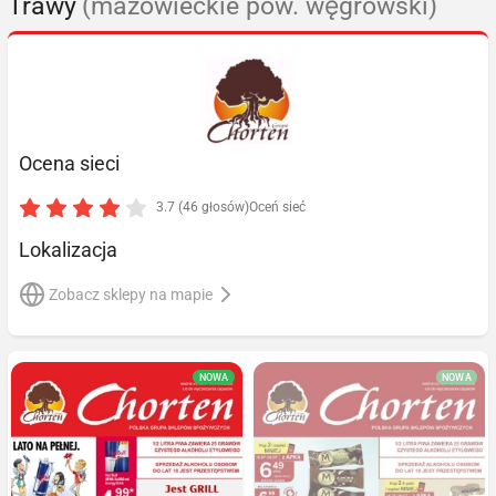
Trawy
(mazowieckie pow. węgrowski)
Ocena sieci
3.7 (46 głosów)
Oceń sieć
Lokalizacja
Zobacz sklepy na mapie
NOWA
NOWA