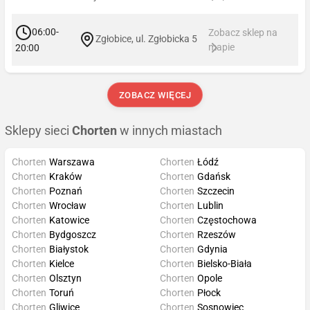
06:00-
Zobacz sklep na
Zgłobice, ul. Zgłobicka 5
mapie
20:00
ZOBACZ WIĘCEJ
Sklepy sieci
Chorten
w innych miastach
Chorten
Warszawa
Chorten
Łódź
Chorten
Kraków
Chorten
Gdańsk
Chorten
Poznań
Chorten
Szczecin
Chorten
Wrocław
Chorten
Lublin
Chorten
Katowice
Chorten
Częstochowa
Chorten
Bydgoszcz
Chorten
Rzeszów
Chorten
Białystok
Chorten
Gdynia
Chorten
Kielce
Chorten
Bielsko-Biała
Chorten
Olsztyn
Chorten
Opole
Chorten
Toruń
Chorten
Płock
Chorten
Gliwice
Chorten
Sosnowiec