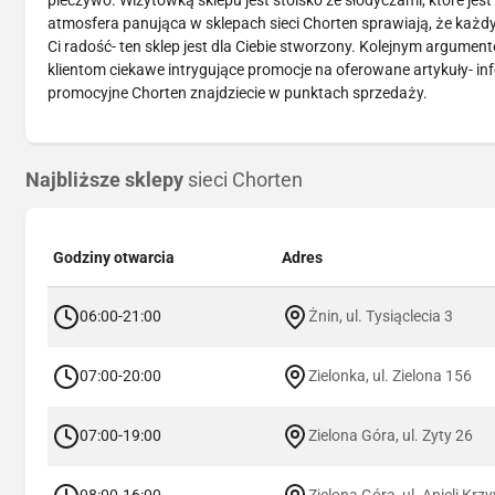
pieczywo. Wizytówką sklepu jest stoisko ze słodyczami, które jest
atmosfera panująca w sklepach sieci Chorten sprawiają, że każdy k
Ci radość- ten sklep jest dla Ciebie stworzony. Kolejnym argume
klientom ciekawe intrygujące promocje na oferowane artykuły- 
promocyjne Chorten znajdziecie w punktach sprzedaży.
Najbliższe sklepy
sieci Chorten
Godziny otwarcia
Adres
06:00-21:00
Żnin, ul. Tysiąclecia 3
07:00-20:00
Zielonka, ul. Zielona 156
07:00-19:00
Zielona Góra, ul. Zyty 26
08:00-16:00
Zielona Góra, ul. Anieli Krz