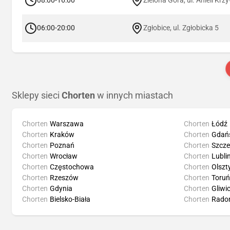
06:00-20:00
Zgłobice, ul. Zgłobicka 5
Sklepy sieci
Chorten
w innych miastach
Chorten
Warszawa
Chorten
Łódź
Chorten
Kraków
Chorten
Gdań
Chorten
Poznań
Chorten
Szcze
Chorten
Wrocław
Chorten
Lubli
Chorten
Częstochowa
Chorten
Olszt
Chorten
Rzeszów
Chorten
Toruń
Chorten
Gdynia
Chorten
Gliwi
Chorten
Bielsko-Biała
Chorten
Rado