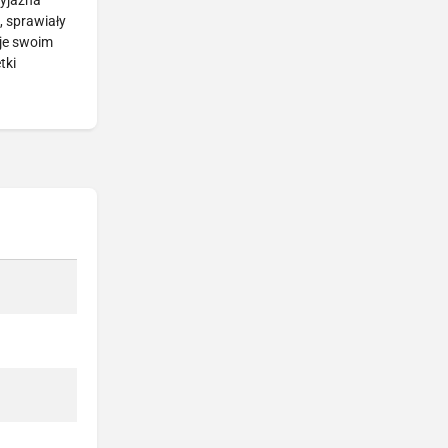
zyjazna
, sprawiały
uje swoim
tki