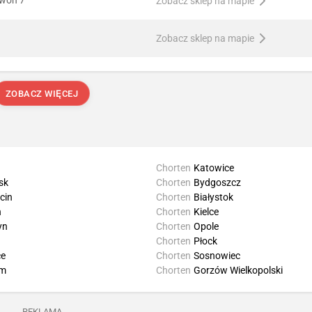
Zobacz sklep na mapie
Zobacz sklep na mapie
ZOBACZ WIĘCEJ
Chorten
Katowice
sk
Chorten
Bydgoszcz
cin
Chorten
Białystok
n
Chorten
Kielce
yn
Chorten
Opole
Chorten
Płock
ce
Chorten
Sosnowiec
m
Chorten
Gorzów Wielkopolski
REKLAMA