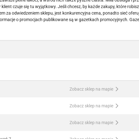
 zawsze pełne łakoci, a wśród nich także pyszne ciasta. Miła obsługa i pr
lient czuje się tu wyjątkowy. Jeśli chcesz, by każde zakupy, które robisz
ntem za odwiedzeniem sklepu, jest konkurencyjna cena, ponadto sieć ofer
informacje o promocjach publikowane są w gazetkach promocyjnych. Gaze
Zobacz sklep na mapie
Zobacz sklep na mapie
Zobacz sklep na mapie
ywoń 7