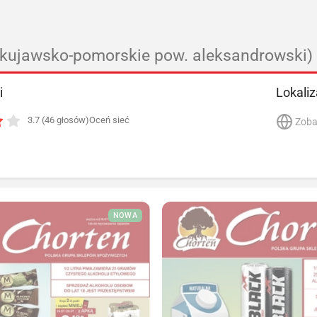
(kujawsko-pomorskie pow. aleksandrowski)
i
Lokaliz
3.7 (46 głosów)
Oceń sieć
Zoba
NOWA