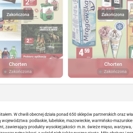
Chorten
Chorten
Zakończona
Zakończona
tałem. W chwili obecnej działa ponad 650 sklepów partnerskich oraz wł
są województwa: podlaskie, lubelskie, mazowieckie, warmińsko-mazurskie
t, zawierający produkty wysokiej jakości- m.in. świeże mięso, warzywa