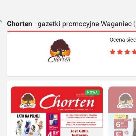
A
Chorten
- gazetki promocyjne Waganiec
Ocena siec
NOWA