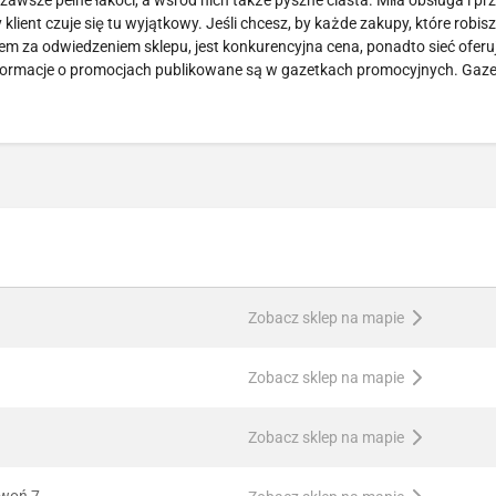
 zawsze pełne łakoci, a wśród nich także pyszne ciasta. Miła obsługa i pr
lient czuje się tu wyjątkowy. Jeśli chcesz, by każde zakupy, które robisz
ntem za odwiedzeniem sklepu, jest konkurencyjna cena, ponadto sieć ofer
informacje o promocjach publikowane są w gazetkach promocyjnych. Gaze
Zobacz sklep na mapie
Zobacz sklep na mapie
Zobacz sklep na mapie
ywoń 7