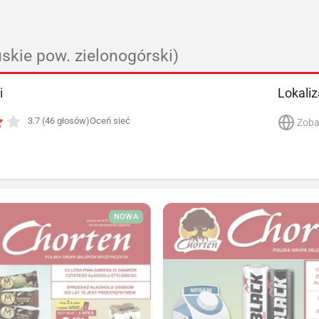
uskie pow. zielonogórski)
i
Lokaliz
3.7 (46 głosów)
Oceń sieć
Zoba
NOWA