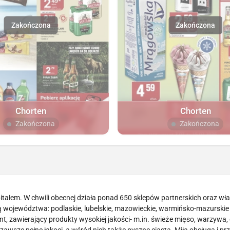
Chorten
Chorten
Zakończona
Zakończona
tałem. W chwili obecnej działa ponad 650 sklepów partnerskich oraz wł
są województwa: podlaskie, lubelskie, mazowieckie, warmińsko-mazurskie
t, zawierający produkty wysokiej jakości- m.in. świeże mięso, warzywa