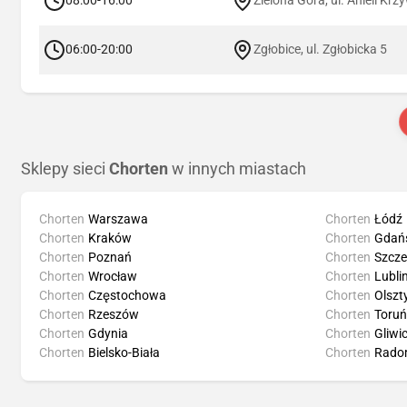
06:00-20:00
Zgłobice, ul. Zgłobicka 5
Sklepy sieci
Chorten
w innych miastach
Chorten
Warszawa
Chorten
Łódź
Chorten
Kraków
Chorten
Gdań
Chorten
Poznań
Chorten
Szcze
Chorten
Wrocław
Chorten
Lubli
Chorten
Częstochowa
Chorten
Olszt
Chorten
Rzeszów
Chorten
Toruń
Chorten
Gdynia
Chorten
Gliwi
Chorten
Bielsko-Biała
Chorten
Rado