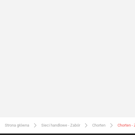
Strona główna
Sieci handlowe - Zabór
Chorten
Chorten - 