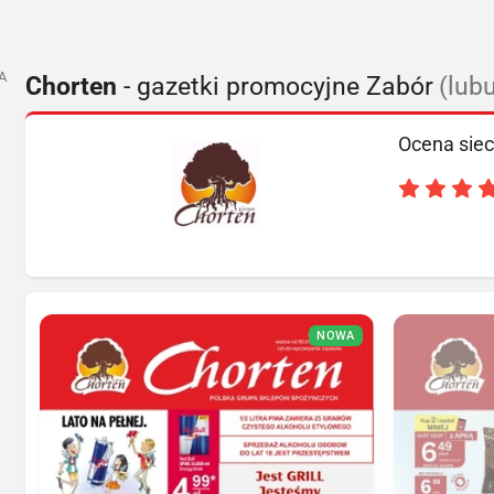
A
Chorten
- gazetki promocyjne Zabór
(lub
Ocena siec
NOWA