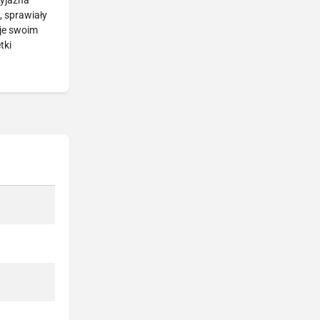
zyjazna
, sprawiały
uje swoim
tki