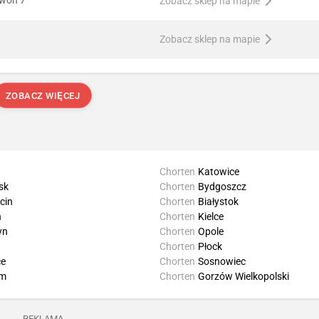
Zobacz sklep na mapie
Zobacz sklep na mapie
ZOBACZ WIĘCEJ
Chorten
Katowice
sk
Chorten
Bydgoszcz
cin
Chorten
Białystok
n
Chorten
Kielce
yn
Chorten
Opole
Chorten
Płock
ce
Chorten
Sosnowiec
m
Chorten
Gorzów Wielkopolski
REKLAMA