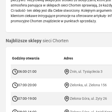
pieczywo. Wizytówką sklepu jest stoisko ze słodyczami, które jest
atmosfera panująca w sklepach sieci Chorten sprawiają, że każdy k
Ci radość- ten sklep jest dla Ciebie stworzony. Kolejnym argume
klientom ciekawe intrygujące promocje na oferowane artykuły- 
promocyjne Chorten znajdziecie w punktach sprzedaży.
Najbliższe sklepy
sieci Chorten
Godziny otwarcia
Adres
06:00-21:00
Żnin, ul. Tysiąclecia 3
07:00-20:00
Zielonka, ul. Zielona 156
07:00-19:00
Zielona Góra, ul. Zyty 26
08:00-16:00
Zielona Góra, ul. Anieli Krz