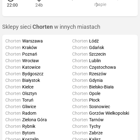
mapie
22:00
24b
Sklepy sieci
Chorten
w innych miastach
Chorten
Warszawa
Chorten
Łódź
Chorten
Kraków
Chorten
Gdańsk
Chorten
Poznań
Chorten
Szczecin
Chorten
Wrocław
Chorten
Lublin
Chorten
Katowice
Chorten
Częstochowa
Chorten
Bydgoszcz
Chorten
Rzeszów
Chorten
Białystok
Chorten
Gdynia
Chorten
Kielce
Chorten
Bielsko-Biała
Chorten
Olsztyn
Chorten
Opole
Chorten
Toruń
Chorten
Płock
Chorten
Gliwice
Chorten
Sosnowiec
Chorten
Radom
Chorten
Gorzów Wielkopolski
Chorten
Zielona Góra
Chorten
Tarnów
Chorten
Rybnik
Chorten
Tychy
Chorten
Bytom
Chorten
Zabrze
Chorten
Koszalin
Chorten
Kalisz