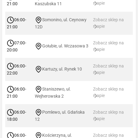
mapie
21:00
Kaszubska 11
06:00-
Somonino, ul. Ceynowy
Zobacz sklep na
mapie
21:00
12D
07:00-
Zobacz sklep na
Gołubie, ul. Wczasowa 3
mapie
20:00
06:00-
Zobacz sklep na
Kartuzy, ul. Rynek 10
mapie
22:00
06:00-
Staniszewo, ul.
Zobacz sklep na
mapie
21:00
Wejherowska 2
06:00-
Pomlewo, ul. Gdańska
Zobacz sklep na
mapie
18:00
12
06:00-
Kościerzyna, ul.
Zobacz sklep na