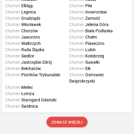
Chorten
Elbląg
Chorten
Piła
Chorten
Legnica
Chorten
Inowrocław
Chorten
Grudziądz
Chorten
Zamość
Chorten
Włocławek
Chorten
Jelenia Góra
Chorten
Chorzów
Chorten
Biała Podlaska
Chorten
Jaworzno
Chorten
Chełm
Chorten
Wałbrzych
Chorten
Piaseczno
Chorten
Ruda Śląska
Chorten
Lubin
Chorten
Siedlce
Chorten
Kołobrzeg
Chorten
Jastrzębie-Zdrój
Chorten
Suwałki
Chorten
Bełchatów
Chorten
Ełk
Chorten
Piotrków Trybunalski
Chorten
Ostrowiec
Świętokrzyski
Chorten
Mielec
Chorten
Łomża
Chorten
Starogard Gdański
Chorten
Świdnica
ZOBACZ WIĘCEJ