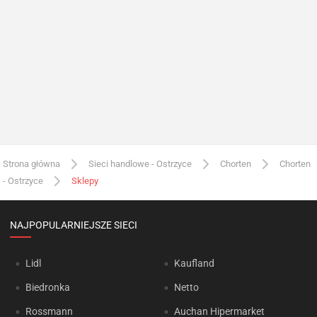
Strona główna
Sieci handlowe - Ostrzyce
Chorten
Chorten
- Ostrzyce
Sklepy
NAJPOPULARNIEJSZE SIECI
Lidl
Kaufland
Biedronka
Netto
Rossmann
Auchan Hipermarket