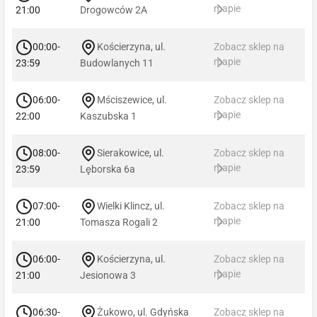
mapie
21:00
Drogowców 2A
00:00-
Kościerzyna, ul.
Zobacz sklep na
mapie
23:59
Budowlanych 11
06:00-
Mściszewice, ul.
Zobacz sklep na
mapie
22:00
Kaszubska 1
08:00-
Sierakowice, ul.
Zobacz sklep na
mapie
23:59
Lęborska 6a
07:00-
Wielki Klincz, ul.
Zobacz sklep na
mapie
21:00
Tomasza Rogali 2
06:00-
Kościerzyna, ul.
Zobacz sklep na
mapie
21:00
Jesionowa 3
06:30-
Żukowo, ul. Gdyńska
Zobacz sklep na