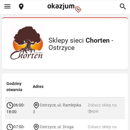
Sklepy sieci
Chorten
-
Ostrzyce
Godziny
Adres
otwarcia
06:00-
Ostrzyce, ul. Ramlejska
Zobacz sklep na
mapie
18:00
3
07:00-
Ostrzyce, ul. Droga
Zobacz sklep na