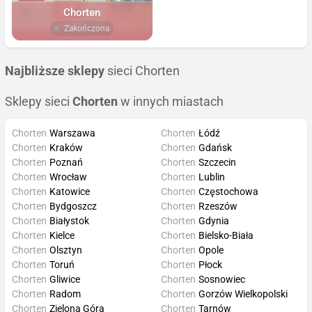
Chorten
Zakończona
Najbliższe sklepy
sieci Chorten
Sklepy sieci
Chorten
w innych miastach
Chorten
Warszawa
Chorten
Łódź
Chorten
Kraków
Chorten
Gdańsk
Chorten
Poznań
Chorten
Szczecin
Chorten
Wrocław
Chorten
Lublin
Chorten
Katowice
Chorten
Częstochowa
Chorten
Bydgoszcz
Chorten
Rzeszów
Chorten
Białystok
Chorten
Gdynia
Chorten
Kielce
Chorten
Bielsko-Biała
Chorten
Olsztyn
Chorten
Opole
Chorten
Toruń
Chorten
Płock
Chorten
Gliwice
Chorten
Sosnowiec
Chorten
Radom
Chorten
Gorzów Wielkopolski
Chorten
Zielona Góra
Chorten
Tarnów