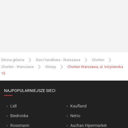
Strona główna
Sieci handlowe - Warszawa
Chorten
Chorten - Warszawa
Sklepy
Chorten Warszawa, ul. Inżynierska
15
NAJPOPULARNIEJSZE SIECI
Lidl
Kaufland
Biedronka
Netto
Rossmann
Auchan Hipermarket