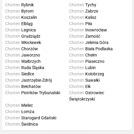
Chorten
Rybnik
Chorten
Tychy
Chorten
Bytom
Chorten
Zabrze
Chorten
Koszalin
Chorten
Kalisz
Chorten
Elbląg
Chorten
Piła
Chorten
Legnica
Chorten
Inowrocław
Chorten
Grudziądz
Chorten
Zamość
Chorten
Włocławek
Chorten
Jelenia Góra
Chorten
Chorzów
Chorten
Biała Podlaska
Chorten
Jaworzno
Chorten
Chełm
Chorten
Wałbrzych
Chorten
Piaseczno
Chorten
Ruda Śląska
Chorten
Lubin
Chorten
Siedlce
Chorten
Kołobrzeg
Chorten
Jastrzębie-Zdrój
Chorten
Suwałki
Chorten
Bełchatów
Chorten
Ełk
Chorten
Piotrków Trybunalski
Chorten
Ostrowiec
Świętokrzyski
Chorten
Mielec
Chorten
Łomża
Chorten
Starogard Gdański
Chorten
Świdnica