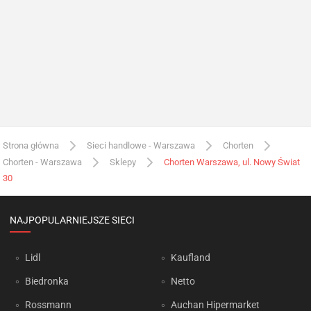
Strona główna
Sieci handlowe - Warszawa
Chorten
Chorten - Warszawa
Sklepy
Chorten Warszawa, ul. Nowy Świat
30
NAJPOPULARNIEJSZE SIECI
Lidl
Kaufland
Biedronka
Netto
Rossmann
Auchan Hipermarket