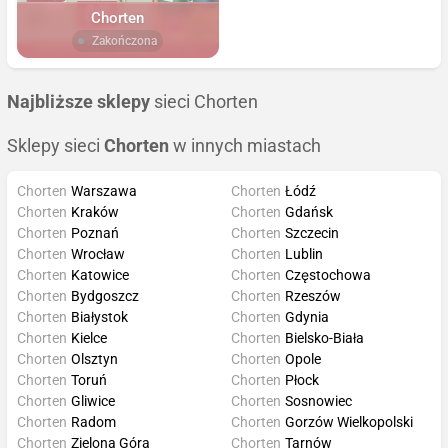
Chorten
Zakończona
Najbliższe sklepy
sieci Chorten
Sklepy sieci
Chorten
w innych miastach
Chorten
Warszawa
Chorten
Łódź
Chorten
Kraków
Chorten
Gdańsk
Chorten
Poznań
Chorten
Szczecin
Chorten
Wrocław
Chorten
Lublin
Chorten
Katowice
Chorten
Częstochowa
Chorten
Bydgoszcz
Chorten
Rzeszów
Chorten
Białystok
Chorten
Gdynia
Chorten
Kielce
Chorten
Bielsko-Biała
Chorten
Olsztyn
Chorten
Opole
Chorten
Toruń
Chorten
Płock
Chorten
Gliwice
Chorten
Sosnowiec
Chorten
Radom
Chorten
Gorzów Wielkopolski
Chorten
Zielona Góra
Chorten
Tarnów