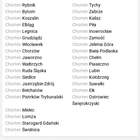
Chorten
Rybnik
Chorten
Tychy
Chorten
Bytom
Chorten
Zabrze
Chorten
Koszalin
Chorten
Kalisz
Chorten
Elbląg
Chorten
Piła
Chorten
Legnica
Chorten
Inowrocław
Chorten
Grudziądz
Chorten
Zamość
Chorten
Włocławek
Chorten
Jelenia Góra
Chorten
Chorzów
Chorten
Biała Podlaska
Chorten
Jaworzno
Chorten
Chełm
Chorten
Wałbrzych
Chorten
Piaseczno
Chorten
Ruda Śląska
Chorten
Lubin
Chorten
Siedlce
Chorten
Kołobrzeg
Chorten
Jastrzębie-Zdrój
Chorten
Suwałki
Chorten
Bełchatów
Chorten
Ełk
Chorten
Piotrków Trybunalski
Chorten
Ostrowiec
Świętokrzyski
Chorten
Mielec
Chorten
Łomża
Chorten
Starogard Gdański
Chorten
Świdnica